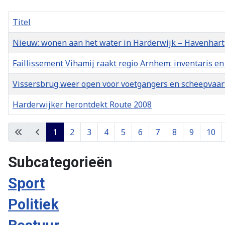
Titel
Nieuw: wonen aan het water in Harderwijk – Havenhart
Faillissement Vihamij raakt regio Arnhem: inventaris e
Vissersbrug weer open voor voetgangers en scheepvaar
Harderwijker herontdekt Route 2008
Artikelen
1
2
3
4
5
6
7
8
9
10
Subcategorieën
Sport
Politiek